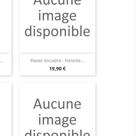
Aperçu rapide

..
Poster Encadré - Fortnite...
Prix
19,90 €