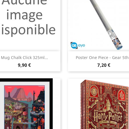
Aperçu rapide
Aperçu rapide


Mug Chalk Click 325ml...
Poster One Piece - Gear 5th.
Prix
Prix
9,90 €
7,20 €