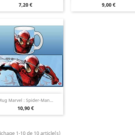
Prix
Prix
7,20 €
9,00 €
Aperçu rapide

ug Marvel : Spider-Man...
Prix
10,90 €
ichage 1-10 de 10 article(s)