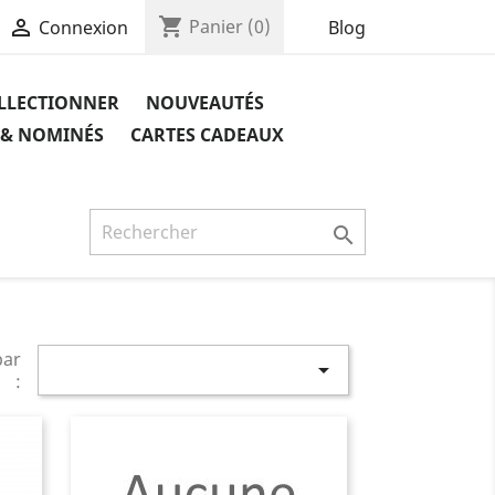
shopping_cart

Panier
(0)
Blog
Connexion
OLLECTIONNER
NOUVEAUTÉS
 & NOMINÉS
CARTES CADEAUX

par

: