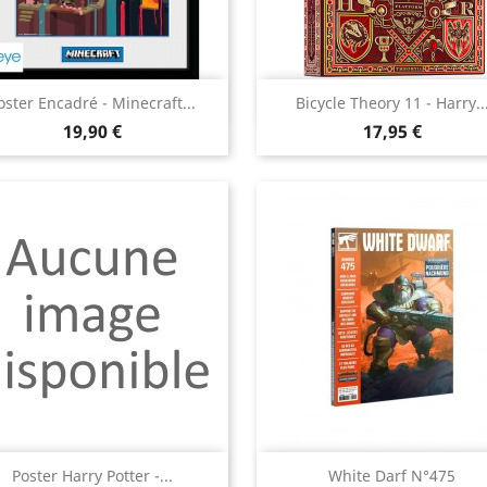
Aperçu rapide
Aperçu rapide


oster Encadré - Minecraft...
Bicycle Theory 11 - Harry..
Prix
Prix
19,90 €
17,95 €
Aperçu rapide
Aperçu rapide


Poster Harry Potter -...
White Darf N°475