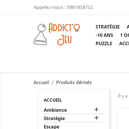
Appelez-nous :
0981958752
STRATÉGIE
-10 ANS
1 O
PUZZLE
ACC
Accueil
Produits dérivés
Il y a
ACCUEIL

Ambiance

Stratégie
Escape