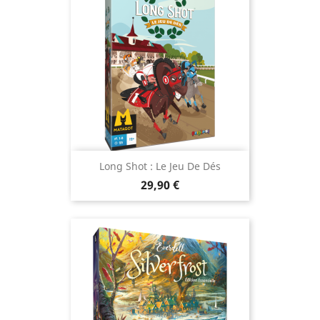
Long Shot : Le Jeu De Dés
Prix
29,90 €