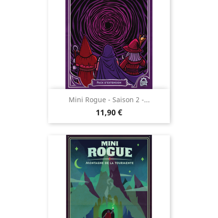
Mini Rogue - Saison 2 -...
Prix
11,90 €