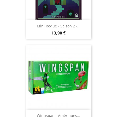
Mini Rogue - Saison 2 -...
Prix
13,90 €
Wingspan - Amériques...