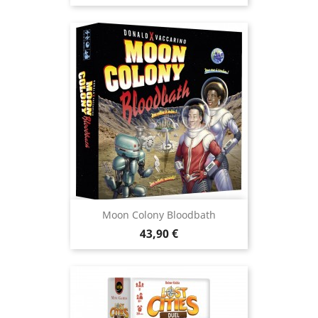
Moon Colony Bloodbath
Prix
43,90 €