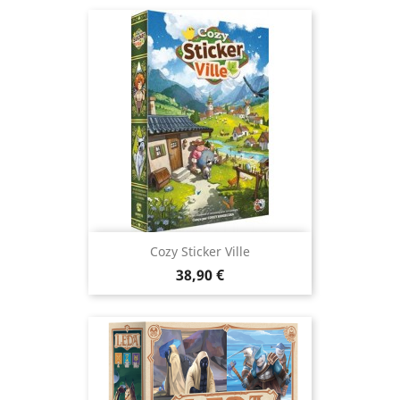
Cozy Sticker Ville
Prix
38,90 €