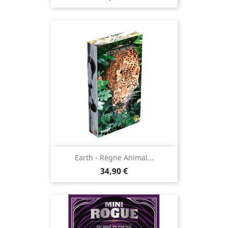
Earth - Règne Animal...
Prix
34,90 €