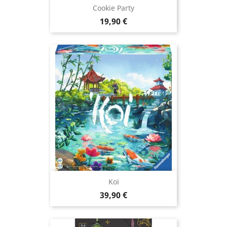
Cookie Party
Prix
19,90 €
Koï
Prix
39,90 €