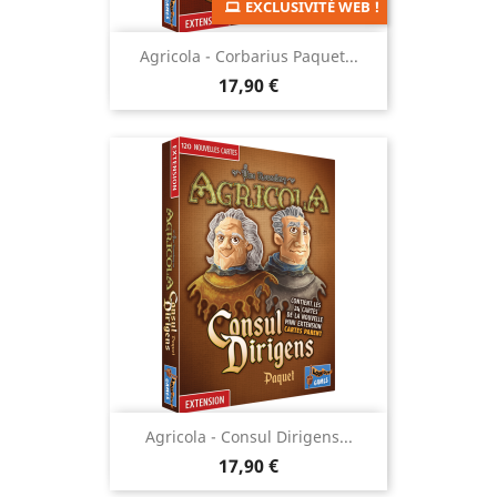
EXCLUSIVITÉ WEB !
Agricola - Corbarius Paquet...
Prix
17,90 €
Agricola - Consul Dirigens...
Prix
17,90 €