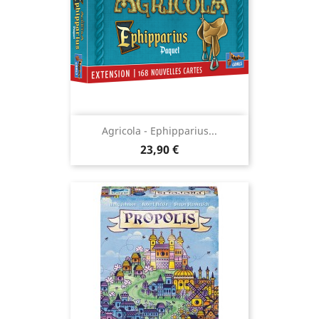
Agricola - Ephipparius...
Prix
23,90 €