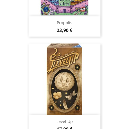
Propolis
Prix
23,90 €
Level Up
Prix