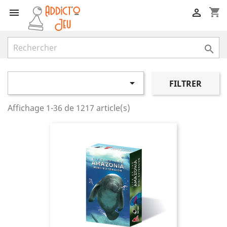
shopping_cart




FILTRER
Affichage 1-36 de 1217 article(s)