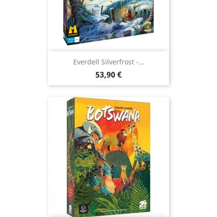
Everdell Silverfrost -...
Prix
53,90 €