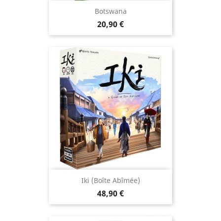
Botswana
Prix
20,90 €
Iki (boîte Abîmée)
Prix
48,90 €