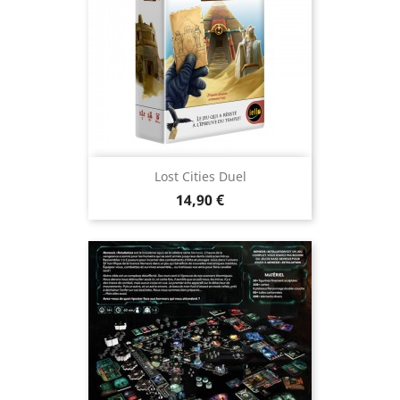
Lost Cities Duel
Prix
14,90 €