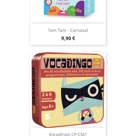
Tam Tam - Carnaval
Prix
9,90 €
Vocadingo CP-CM1