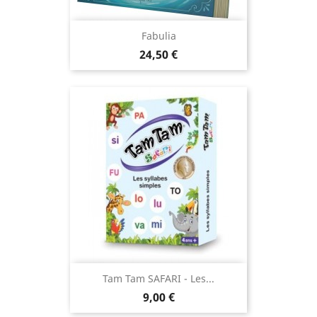
Fabulia
Prix
24,50 €
Tam Tam SAFARI - Les...
Prix
9,00 €