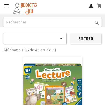
shopping_cart




FILTRER
Affichage 1-36 de 42 article(s)