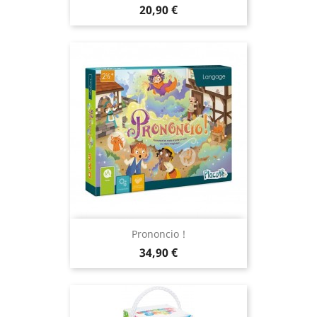
Prix
20,90 €
Prononcio !
Prix
34,90 €