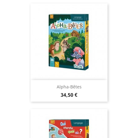
Alpha-Bêtes
Prix
34,50 €