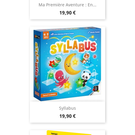
Ma Première Aventure : En...
Prix
19,90 €
Syllabus
Prix
19,90 €