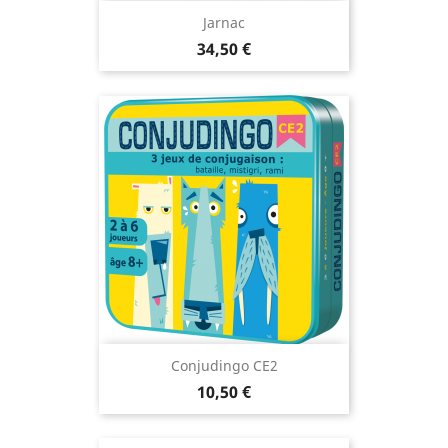
Jarnac
Prix
34,50 €
Conjudingo CE2
Prix
10,50 €