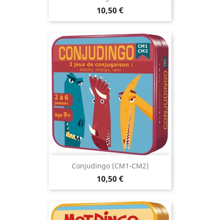
Prix
10,50 €
Conjudingo (CM1-CM2)
Prix
10,50 €