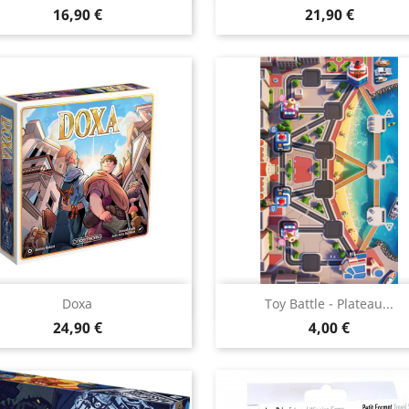
Prix
Prix
16,90 €
21,90 €
Aperçu rapide
Aperçu rapide


Doxa
Toy Battle - Plateau...
Prix
Prix
24,90 €
4,00 €