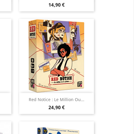
Prix
14,90 €
Aperçu rapide

Red Notice : Le Million Ou...
Prix
24,90 €