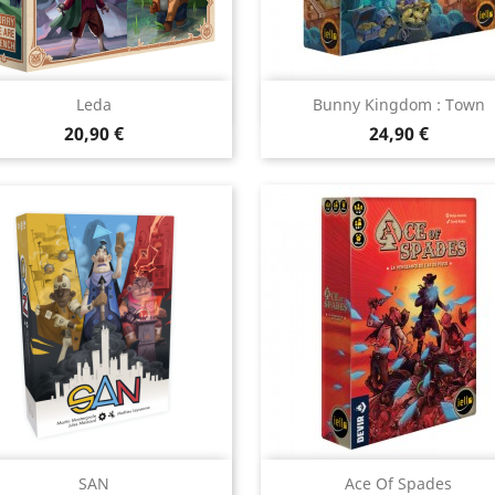
Aperçu rapide
Aperçu rapide


Leda
Bunny Kingdom : Town
Prix
Prix
20,90 €
24,90 €
Aperçu rapide
Aperçu rapide


SAN
Ace Of Spades