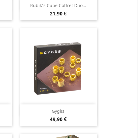
Aperçu rapide

Rubik's Cube Coffret Duo...
Prix
21,90 €
Aperçu rapide

Gygès
Prix
49,90 €