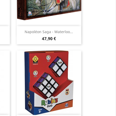
Aperçu rapide

Napoléon Saga - Waterloo...
Prix
47,90 €