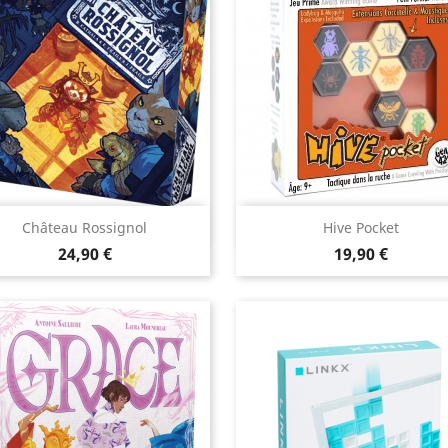
Aperçu rapide
Aperçu rapide


Château Rossignol
Hive Pocket
Prix
Prix
24,90 €
19,90 €