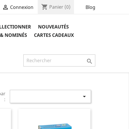
shopping_cart

Panier
(0)
Blog
Connexion
OLLECTIONNER
NOUVEAUTÉS
 & NOMINÉS
CARTES CADEAUX

par

: