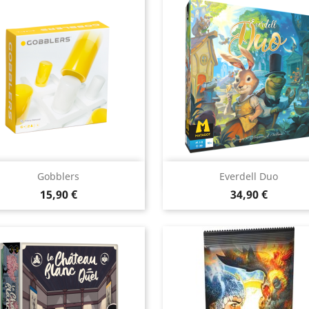
Aperçu rapide
Aperçu rapide


Gobblers
Everdell Duo
Prix
Prix
15,90 €
34,90 €