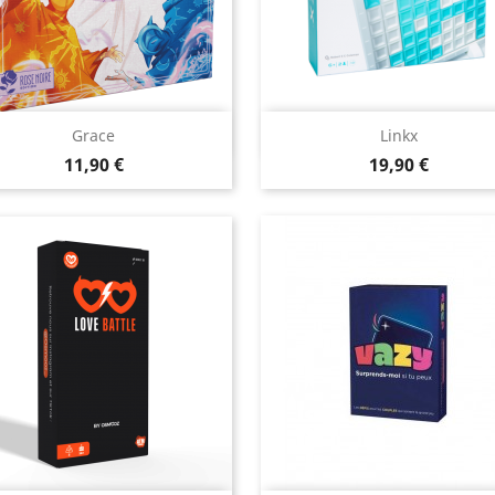
Aperçu rapide
Aperçu rapide


Grace
Linkx
Prix
Prix
11,90 €
19,90 €