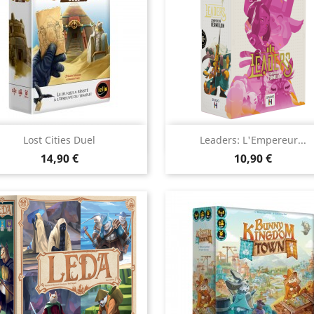
Aperçu rapide
Aperçu rapide


Lost Cities Duel
Leaders: L'Empereur...
Prix
Prix
14,90 €
10,90 €