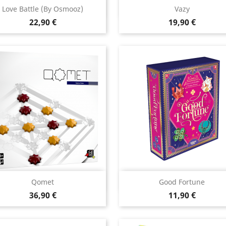
Aperçu rapide
Aperçu rapide


Love Battle (by Osmooz)
Vazy
Prix
Prix
22,90 €
19,90 €
Aperçu rapide
Aperçu rapide


Qomet
Good Fortune
Prix
Prix
36,90 €
11,90 €