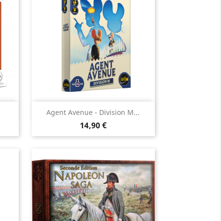
Aperçu rapide

Agent Avenue - Division M...
Prix
14,90 €