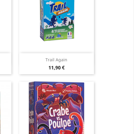
Aperçu rapide

Trail Again
Prix
11,90 €