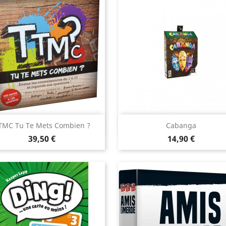
Aperçu rapide
Aperçu rapide


TMC Tu Te Mets Combien ?
Cabanga
Prix
Prix
39,50 €
14,90 €