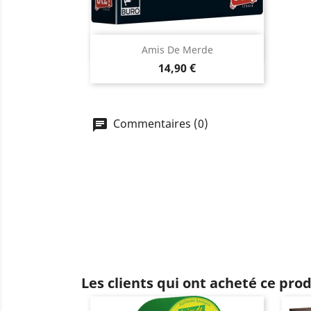
Aperçu rapide

Amis De Merde
Prix
14,90 €
Commentaires (0)
Les clients qui ont acheté ce pro