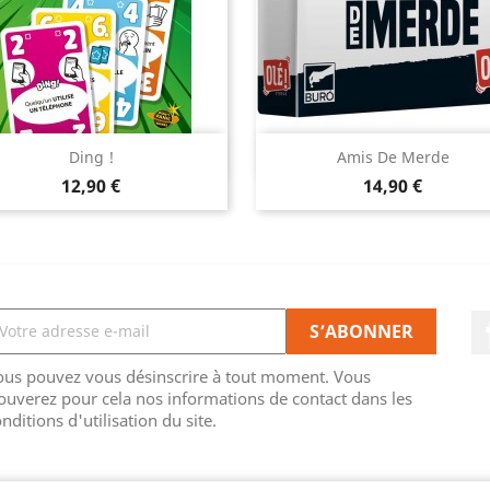
Aperçu rapide
Aperçu rapide


Ding !
Amis De Merde
Prix
Prix
12,90 €
14,90 €
ous pouvez vous désinscrire à tout moment. Vous
ouverez pour cela nos informations de contact dans les
nditions d'utilisation du site.