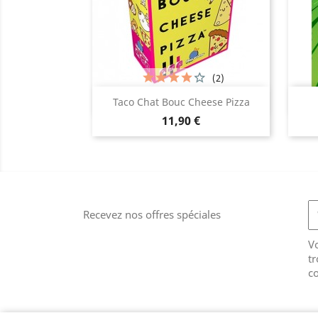
(2)
Aperçu rapide

Taco Chat Bouc Cheese Pizza
Prix
11,90 €
Recevez nos offres spéciales
V
tr
co