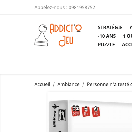
Appelez-nous :
0981958752
STRATÉGIE
-10 ANS
1 O
PUZZLE
ACC
Accueil
Ambiance
Personne n'a testé c