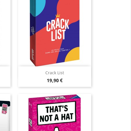
Aperçu rapide

Crack List
Prix
19,90 €