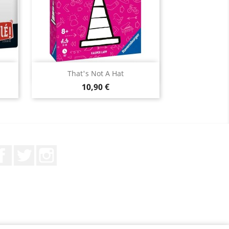
Aperçu rapide

That's Not A Hat
Prix
10,90 €
Facebook
Twitter
Instagram