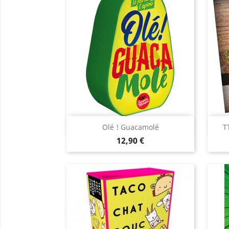
Aperçu rapide

Olé ! Guacamolé
T
Prix
12,90 €