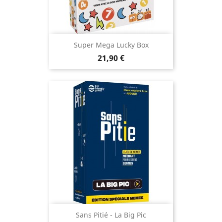
Super Mega Lucky Box
Prix
21,90 €
Sans Pitié - La Big Pic