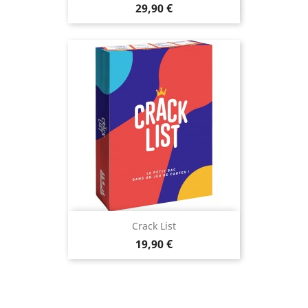
Prix
29,90 €
Crack List
Prix
19,90 €