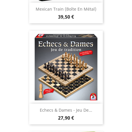
Mexican Train (boîte En Métal)
Prix
39,50 €
Echecs & Dames - Jeu De...
Prix
27,90 €