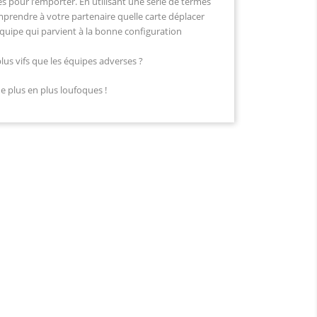
s pour l’emporter. En utilisant une série de termes
prendre à votre partenaire quelle carte déplacer
équipe qui parvient à la bonne configuration
lus vifs que les équipes adverses ?
de plus en plus loufoques !