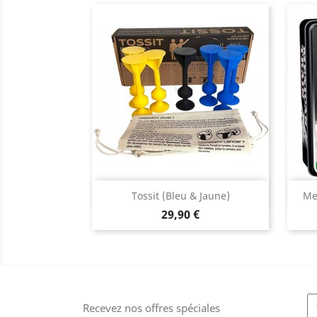
Aperçu rapide

Tossit (Bleu & Jaune)
Me
Prix
29,90 €
Recevez nos offres spéciales