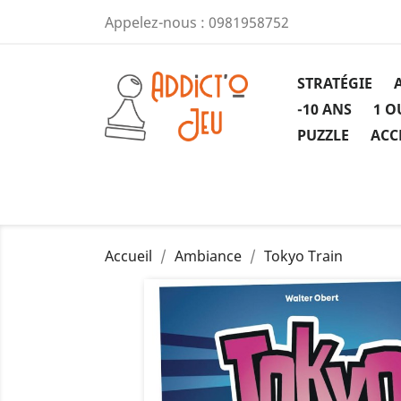
Appelez-nous :
0981958752
STRATÉGIE
-10 ANS
1 O
PUZZLE
ACC
Accueil
Ambiance
Tokyo Train