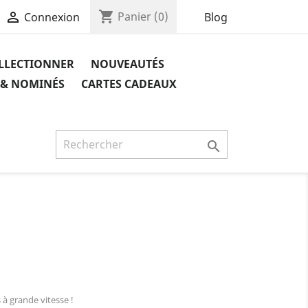
shopping_cart

Panier
(0)
Blog
Connexion
OLLECTIONNER
NOUVEAUTÉS
 & NOMINÉS
CARTES CADEAUX

 à grande vitesse !