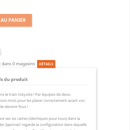
 AU PANIER
ct dans 0 magasins
DÉTAILS
ls du produit
ns le train tokyoïte ! Par équipes de deux,
 bons mots pour les placer correctement avant vos
de devenir fous !
ace ses six cartes (identiques pour tous) dans la
 les ‘Japonais’ regarde la configuration dans laquelle