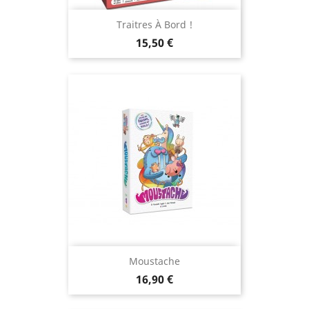
Traitres À Bord !
Prix
15,50 €
Moustache
Prix
16,90 €