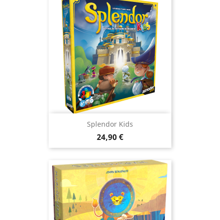
Splendor Kids
Prix
24,90 €