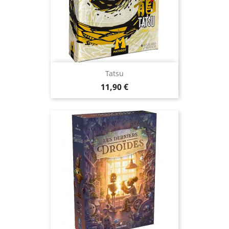
Tatsu
Prix
11,90 €