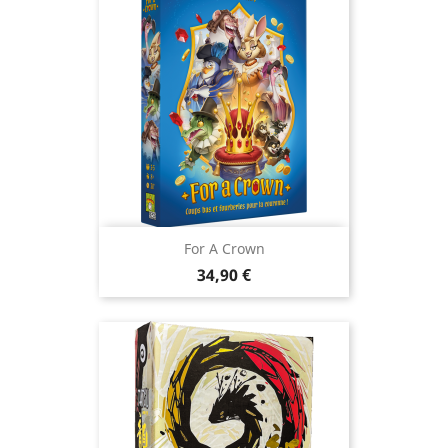
For A Crown
Prix
34,90 €