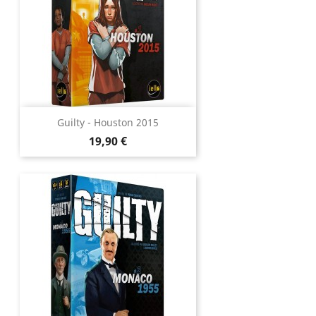
Guilty - Houston 2015
Prix
19,90 €