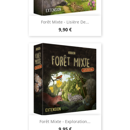
Forêt Mixte - Lisière De...
Prix
9,90 €
Forêt Mixte - Exploration...
Prix
9,95 €