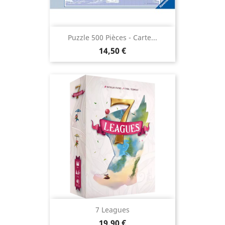
Puzzle 500 Pièces - Carte...
Prix
14,50 €
7 Leagues
Prix
19,90 €