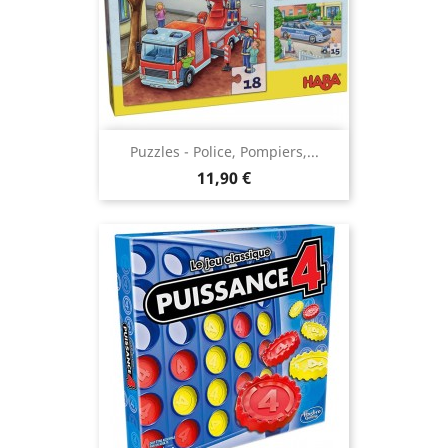
Puzzles - Police, Pompiers,...
Prix
11,90 €