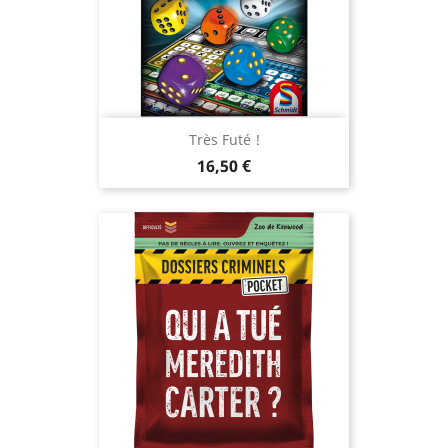
Très Futé !
Prix
16,50 €