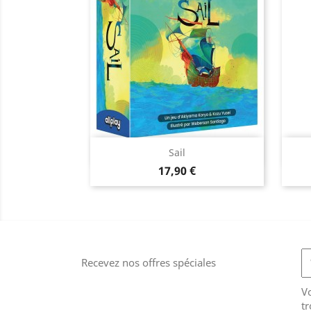
Aperçu rapide

Sail
Prix
17,90 €
Recevez nos offres spéciales
V
tr