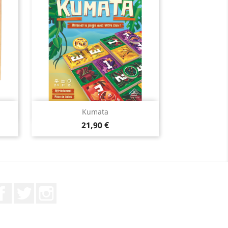
Aperçu rapide

Kumata
Prix
21,90 €
Facebook
Twitter
Instagram