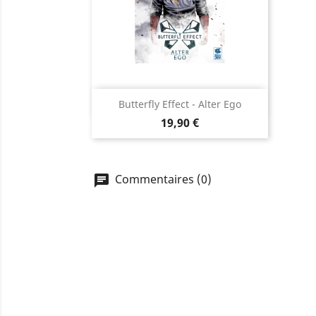
Aperçu rapide

Butterfly Effect - Alter Ego
Prix
19,90 €
Commentaires (0)