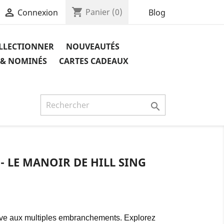
shopping_cart

Panier
(0)
Blog
Connexion
OLLECTIONNER
NOUVEAUTÉS
 & NOMINÉS
CARTES CADEAUX

- LE MANOIR DE HILL SING
ive aux multiples embranchements. Explorez