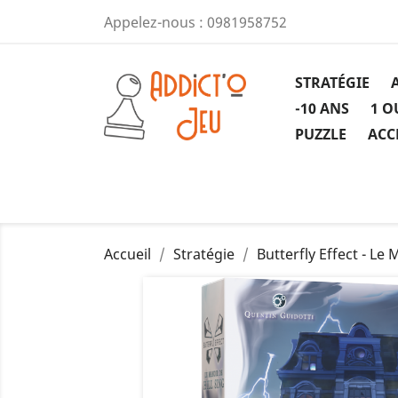
Appelez-nous :
0981958752
STRATÉGIE
-10 ANS
1 O
PUZZLE
ACC
Accueil
Stratégie
Butterfly Effect - Le 