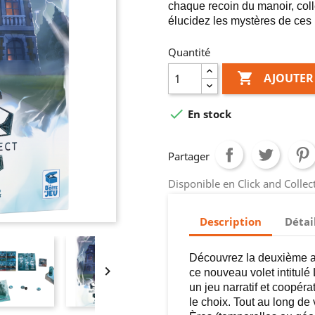
chaque recoin du manoir, col
élucidez les mystères de ces l
Quantité

AJOUTER

En stock
Partager
Disponible en Click and Colle
Description
Détai
Découvrez la deuxième av

ce nouveau volet intitulé 
un jeu narratif et coopér
le choix. Tout au long de 