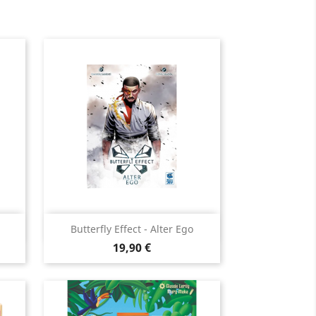
Aperçu rapide

Butterfly Effect - Alter Ego
Prix
19,90 €