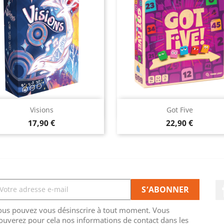
Aperçu rapide
Aperçu rapide


Visions
Got Five
Prix
Prix
17,90 €
22,90 €
ous pouvez vous désinscrire à tout moment. Vous
ouverez pour cela nos informations de contact dans les