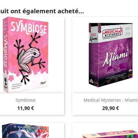
duit ont également acheté...
Aperçu rapide
Aperçu rapide


Symbiose
Medical Mysteries : Miami
Prix
Prix
11,90 €
29,90 €