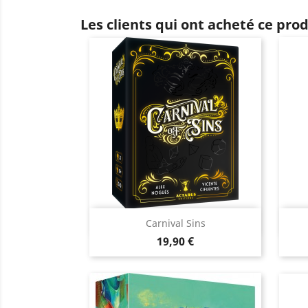
Les clients qui ont acheté ce pro
Aperçu rapide

Carnival Sins
Prix
19,90 €