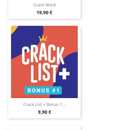
Crack Word
Prix
19,90 €
Crack List + Bonus 1...
Prix
9,90 €