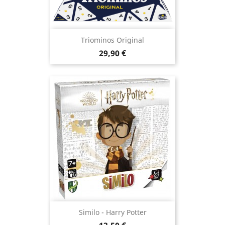
Triominos Original
Prix
29,90 €
Similo - Harry Potter