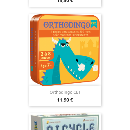
Prix
13,50 €
Orthodingo CE1
Prix
11,90 €