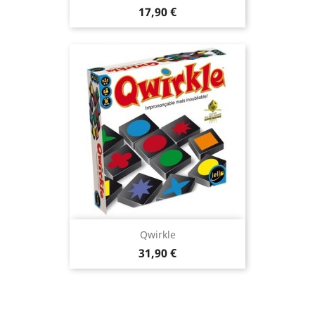
Prix
17,90 €
Qwirkle
Prix
31,90 €