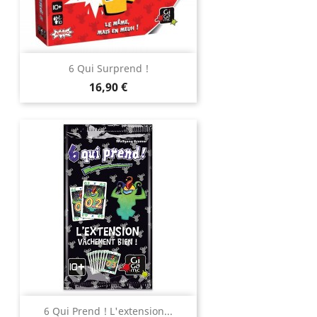
6 Qui Surprend !
Prix
16,90 €
6 Qui Prend ! L'extension...