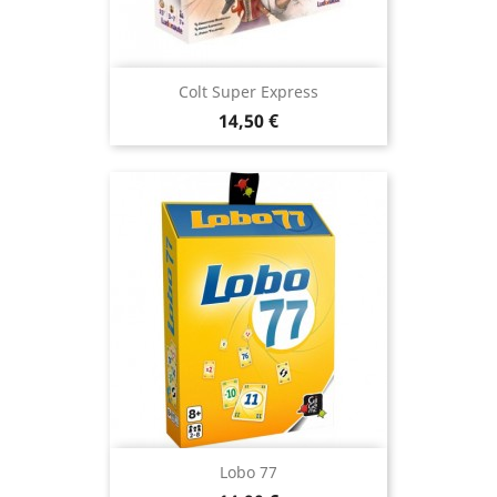
Colt Super Express
Prix
14,50 €
Lobo 77