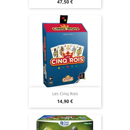
Prix
47,50 €
Les Cinq Rois
Prix
14,90 €