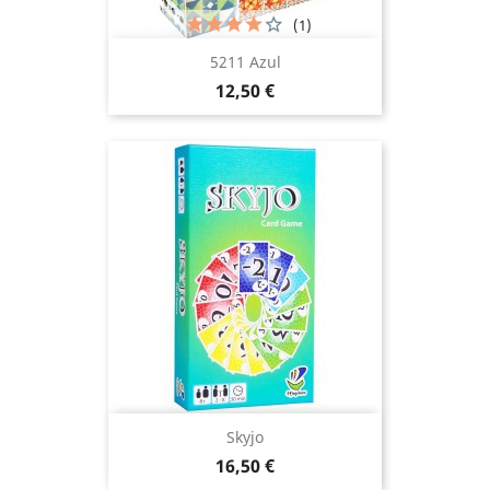
(1)
5211 Azul
Prix
12,50 €
Skyjo
Prix
16,50 €