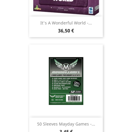
It's A Wonderful World -...
Prix
36,50 €
50 Sleeves Mayday Games -...
Prix
3,45 €