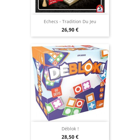
Echecs - Tradition Du Jeu
Prix
26,90 €
Déblok !
Prix
28,50 €