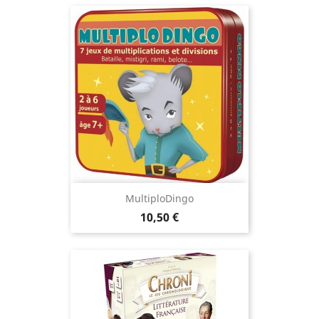
MultiploDingo
Prix
10,50 €