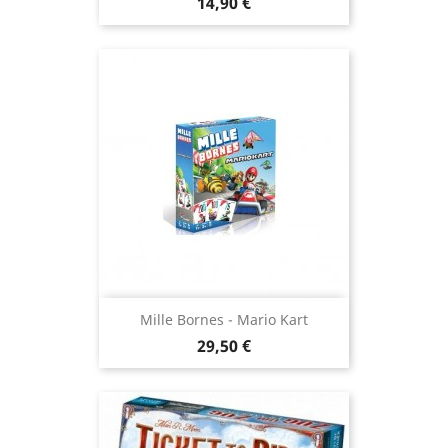
Prix
14,90 €
Mille Bornes - Mario Kart
Prix
29,50 €