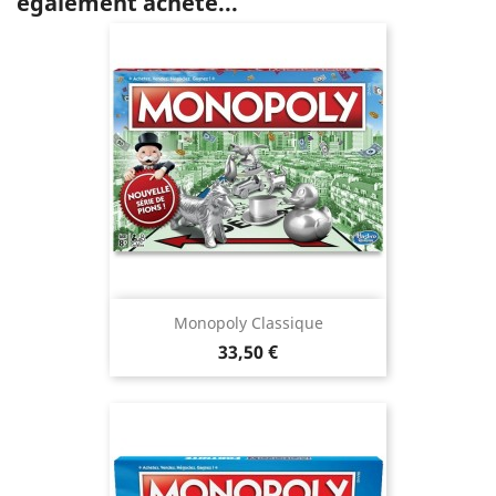
également acheté...
Monopoly Classique
Prix
33,50 €