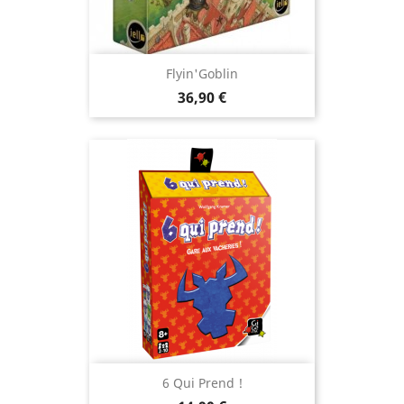
Flyin'Goblin
Prix
36,90 €
6 Qui Prend !