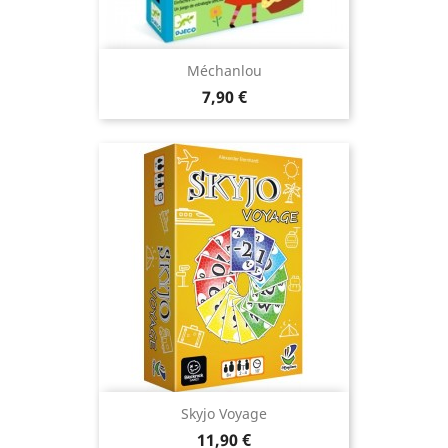
Méchanlou
Prix
7,90 €
Skyjo Voyage
Prix
11,90 €