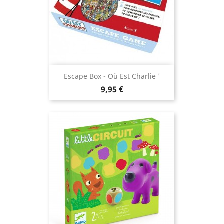
Escape Box - Où Est Charlie '
Prix
9,95 €