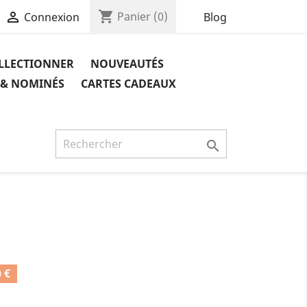
shopping_cart

Panier
(0)
Blog
Connexion
OLLECTIONNER
NOUVEAUTÉS
 & NOMINÉS
CARTES CADEAUX

 €