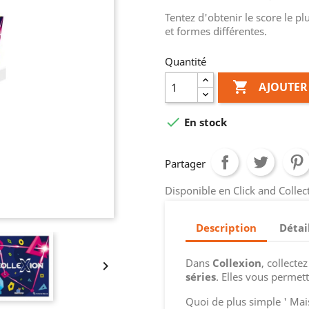
Tentez d'obtenir le score le p
et formes différentes.
Quantité

AJOUTER

En stock
Partager
Disponible en Click and Colle
Description
Détai
Dans
Collexion
, collecte

séries
. Elles vous perme
Quoi de plus simple ' Mais