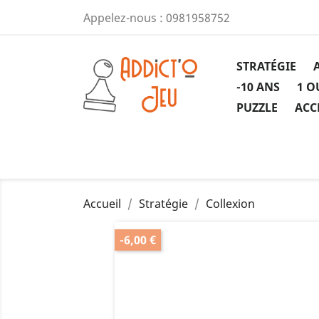
Appelez-nous :
0981958752
STRATÉGIE
-10 ANS
1 O
PUZZLE
ACC
Accueil
Stratégie
Collexion
-6,00 €