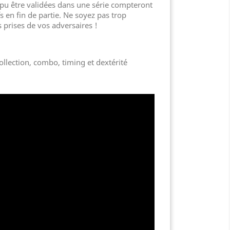
pu être validées dans une série compteront
 en fin de partie. Ne soyez pas trop
s prises de vos adversaires !
ollection, combo, timing et dextérité