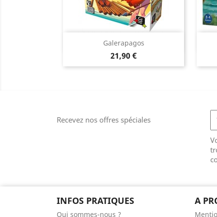
Aperçu rapide

Galerapagos
Prix
21,90 €
Recevez nos offres spéciales
V
tr
co
INFOS PRATIQUES
A PR
Qui sommes-nous ?
Mentio