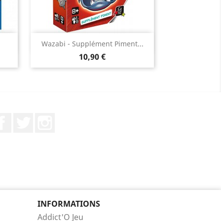
Aperçu rapide

Wazabi - Supplément Piment...
Prix
10,90 €
Facebook
Twitter
Instagram
INFORMATIONS
Addict'O Jeu