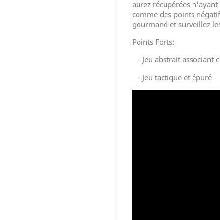
aurez récupérées n'ayant 
comme des points négatifs
gour
mand et surveillez le
Points Forts:
- Jeu abstrait associant c
- Jeu tactique et épuré