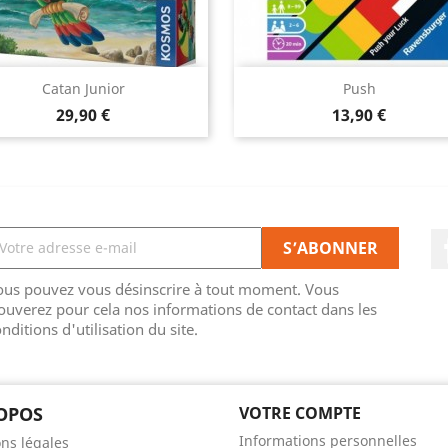
Aperçu rapide
Aperçu rapide


Catan Junior
Push
Prix
Prix
29,90 €
13,90 €
ous pouvez vous désinscrire à tout moment. Vous
ouverez pour cela nos informations de contact dans les
nditions d'utilisation du site.
OPOS
VOTRE COMPTE
Informations personnelles
ns légales