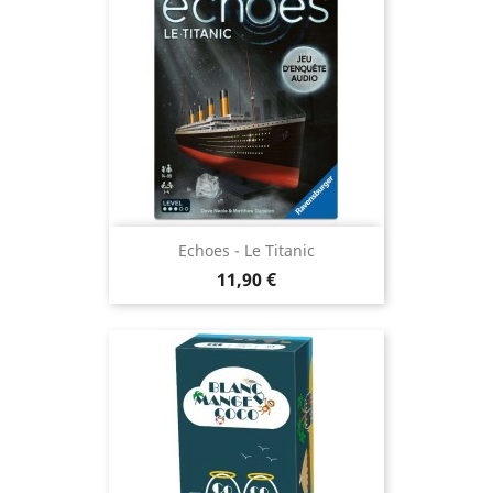
Echoes - Le Titanic
Prix
11,90 €