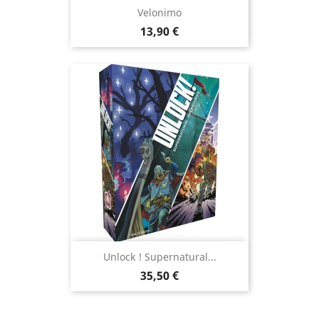
Velonimo
Prix
13,90 €
Unlock ! Supernatural...
Prix
35,50 €