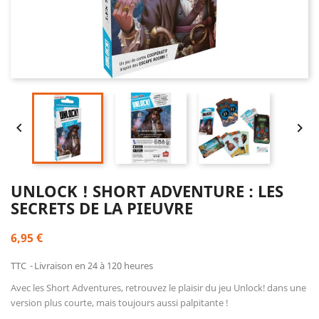


UNLOCK ! SHORT ADVENTURE : LES
SECRETS DE LA PIEUVRE
6,95 €
TTC
Livraison en 24 à 120 heures
Avec les Short Adventures, retrouvez le plaisir du jeu Unlock! dans une
version plus courte, mais toujours aussi palpitante !