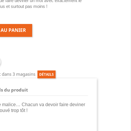
 de faire deviner un mot avec exactement le
us et surtout pas moins !
 AU PANIER
ct dans 3 magasins
DÉTAILS
ls du produit
de malice… Chacun va devoir faire deviner
ouvé trop tôt !