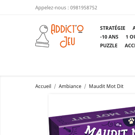
Appelez-nous :
0981958752
STRATÉGIE
-10 ANS
1 O
PUZZLE
ACC
Accueil
Ambiance
Maudit Mot Dit