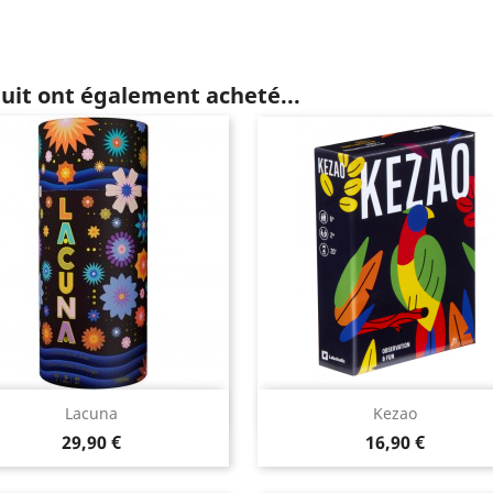
duit ont également acheté...
Aperçu rapide
Aperçu rapide


Lacuna
Kezao
Prix
Prix
29,90 €
16,90 €