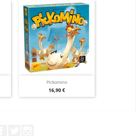
Aperçu rapide

Pickomino
Prix
16,90 €
Facebook
Twitter
Instagram