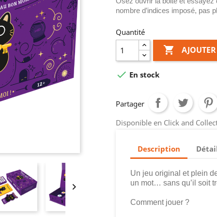
Osez ouvrir la boite et essayez
nombre d’indices imposé, pas pl
Quantité

AJOUTER

En stock
Partager
Disponible en Click and Colle
Description
Détai
Un jeu original et plein 
un mot… sans qu’il soit tr

Comment jouer ?