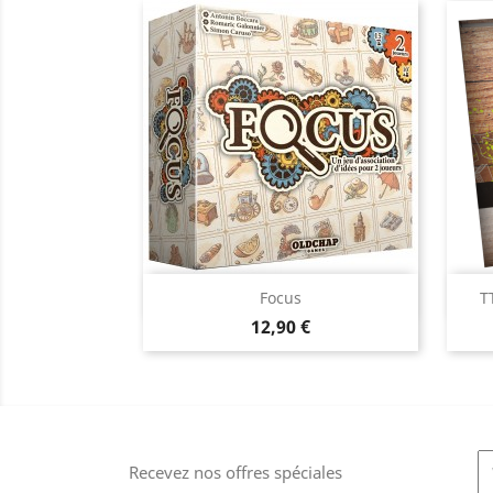
Aperçu rapide

Focus
T
Prix
12,90 €
Recevez nos offres spéciales