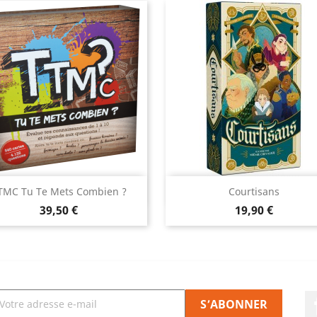
Aperçu rapide
Aperçu rapide


TMC Tu Te Mets Combien ?
Courtisans
Prix
Prix
39,50 €
19,90 €