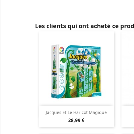
Les clients qui ont acheté ce pro
Aperçu rapide

Jacques Et Le Haricot Magique
Prix
28,99 €