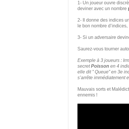
1- Un joueur ouvre discrè
deviner avec un nombre
2- Il donne des indices u
le bon nombre d’indices, 
3- Si un adversaire devine 
Saurez-vous tourner auto
Exemple à 3 joueurs : Irm
secret
Poisson
en 4 indi
elle dit ” Queue” en 3e i
s’arrête immédiatement et
Mauvais sorts et Malédicti
ennemis !