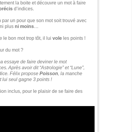
tement la boite et découvre un mot à faire
précis
d’indices.
n par un pour que son mot soit trouvé avec
ni plus
ni moins
…
le bon mot trop tôt, il lui
vole
les points !
ur du mot ?
a essaye de faire deviner le mot
ces. Après avoir dit
“Astrologie” et “Lune”,
ndice. Félix propose
Poisson
, la manche
 lui seul gagne 3 points !
on inclus, pour le plaisir de se faire des