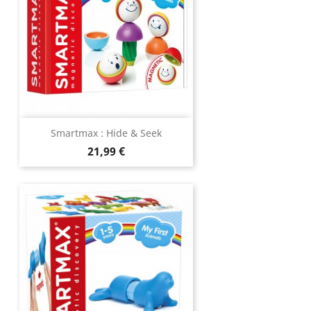
Smartmax : Hide & Seek
Prix
21,99 €