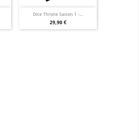
Aperçu rapide

Dice Throne Saison 1 -...
Prix
29,90 €