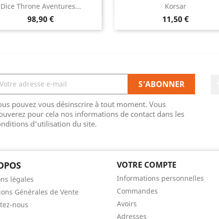
Aperçu rapide
Aperçu rapide


Dice Throne Aventures...
Korsar
Prix
Prix
98,90 €
11,50 €
ous pouvez vous désinscrire à tout moment. Vous
ouverez pour cela nos informations de contact dans les
nditions d'utilisation du site.
OPOS
VOTRE COMPTE
Informations personnelles
ns légales
Commandes
ions Générales de Vente
Avoirs
tez-nous
Adresses