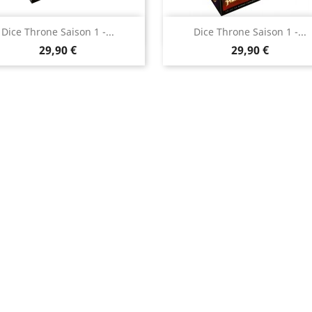
Aperçu rapide
Aperçu rapide


Dice Throne Saison 1 -...
Dice Throne Saison 1 -...
Prix
Prix
29,90 €
29,90 €