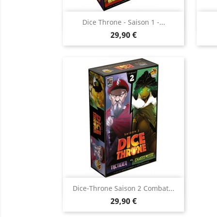
Aperçu rapide

Dice Throne - Saison 1 -...
Prix
29,90 €
Aperçu rapide

Dice-Throne Saison 2 Combat...
Prix
29,90 €