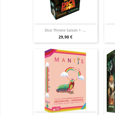
Aperçu rapide

Dice Throne Saison 1 -...
Prix
29,90 €