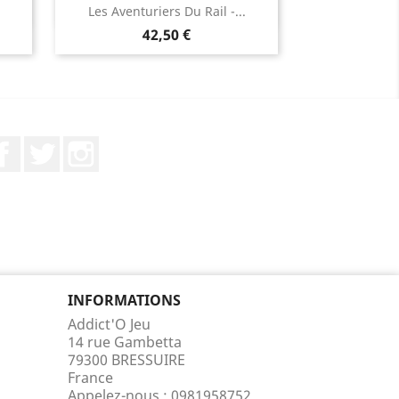
Aperçu rapide

Les Aventuriers Du Rail -...
Prix
42,50 €
Facebook
Twitter
Instagram
INFORMATIONS
Addict'O Jeu
14 rue Gambetta
79300 BRESSUIRE
France
Appelez-nous :
0981958752