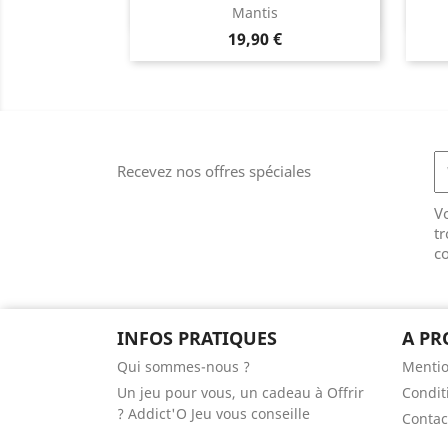
Aperçu rapide

Mantis
Prix
19,90 €
Recevez nos offres spéciales
V
tr
co
INFOS PRATIQUES
A PR
Qui sommes-nous ?
Mentio
Un jeu pour vous, un cadeau à Offrir
Condit
? Addict'O Jeu vous conseille
Contac