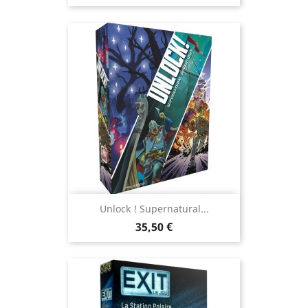
Unlock ! Supernatural...
Prix
35,50 €