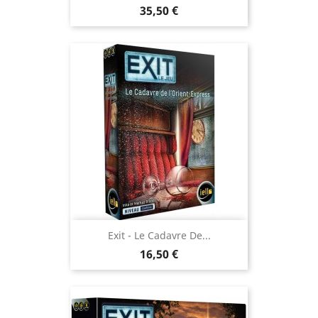
Prix
35,50 €
Exit - Le Cadavre De...
Prix
16,50 €