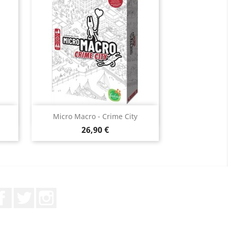
Aperçu rapide

Micro Macro - Crime City
Prix
26,90 €
Facebook
Twitter
Instagram