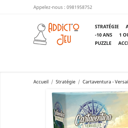
Appelez-nous :
0981958752
STRATÉGIE
-10 ANS
1 O
PUZZLE
ACC
Accueil
Stratégie
Cartaventura - Versai