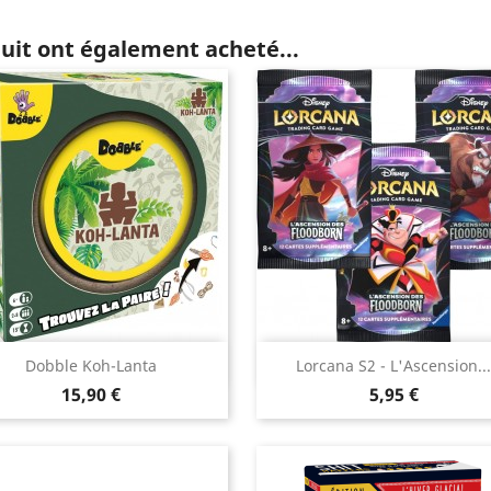
duit ont également acheté...
Aperçu rapide
Aperçu rapide


Dobble Koh-Lanta
Lorcana S2 - L'Ascension...
Prix
Prix
15,90 €
5,95 €