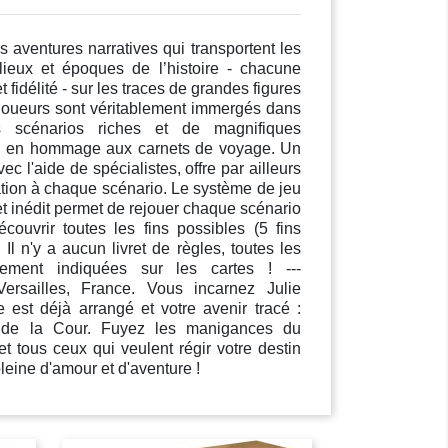
 aventures narratives qui transportent les
 lieux et époques de l’histoire - chacune
t fidélité - sur les traces de grandes figures
joueurs sont véritablement immergés dans
s scénarios riches et de magnifiques
lle, en hommage aux carnets de voyage. Un
vec l'aide de spécialistes, offre par ailleurs
tion à chaque scénario. Le système de jeu
et inédit permet de rejouer chaque scénario
écouvrir toutes les fins possibles (5 fins
 Il n'y a aucun livret de règles, toutes les
ctement indiquées sur les cartes ! ---
sailles, France. Vous incarnez Julie
 est déjà arrangé et votre avenir tracé :
de la Cour. Fuyez les manigances du
et tous ceux qui veulent régir votre destin
eine d'amour et d'aventure !