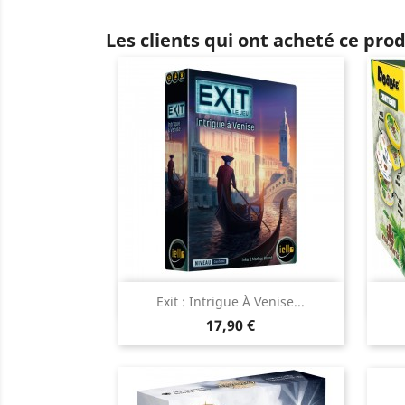
Les clients qui ont acheté ce pro
Aperçu rapide

Exit : Intrigue À Venise...
Prix
17,90 €