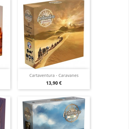
Aperçu rapide

Cartaventura - Caravanes
Prix
13,90 €