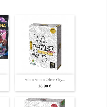
Aperçu rapide

Micro Macro Crime City...
Prix
26,90 €