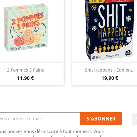
Aperçu rapide
Aperçu rapide


2 Pommes 3 Pains
Shit Happens - Edition...
Prix
Prix
11,90 €
19,90 €
ous pouvez vous désinscrire à tout moment. Vous