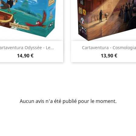
Aperçu rapide
Aperçu rapide


artaventura Odyssée - Le...
Cartaventura - Cosmologi
Prix
Prix
14,90 €
13,90 €
Aucun avis n'a été publié pour le moment.