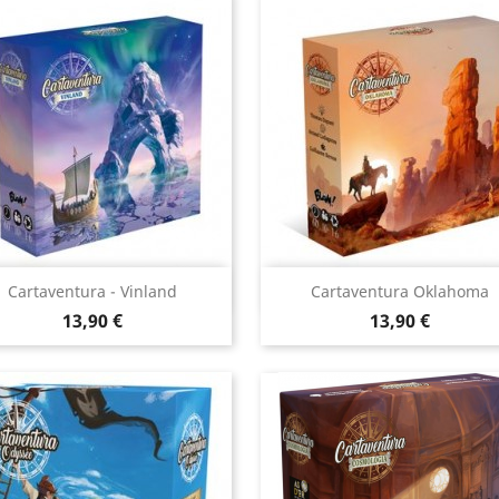
Aperçu rapide
Aperçu rapide


Cartaventura - Vinland
Cartaventura Oklahoma
Prix
Prix
13,90 €
13,90 €