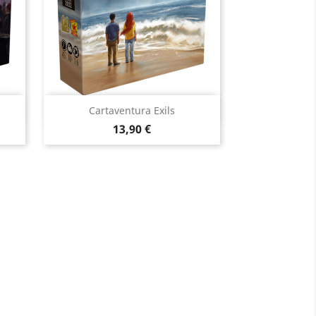
Aperçu rapide

a
Cartaventura Exils
Prix
13,90 €