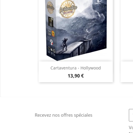
Aperçu rapide

Cartaventura - Hollywood
Prix
13,90 €
Recevez nos offres spéciales
V