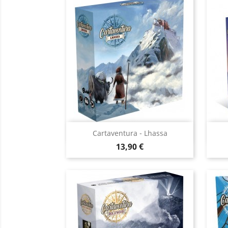
Aperçu rapide

Cartaventura - Lhassa
Prix
13,90 €