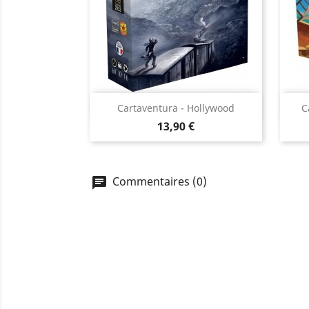
Aperçu rapide

Cartaventura - Hollywood
C
Prix
13,90 €
Commentaires (0)