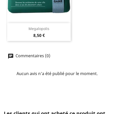
Megalopolis
Prix
8,50 €
Commentaires (0)
Aucun avis n'a été publié pour le moment.
Les clients qui ont acheté ce produit ont