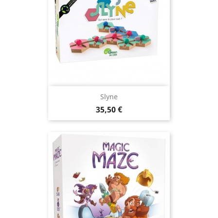
Slyne
Prix
35,50 €