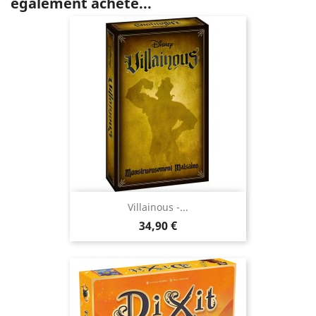
également acheté...
Villainous -...
Prix
34,90 €