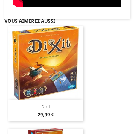
VOUS AIMEREZ AUSSI
Dixit
Prix
29,99 €