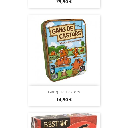
Prix
29,90 €
Gang De Castors
Prix
14,90 €