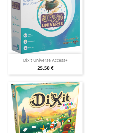
Dixit Universe Access+
Prix
25,50 €